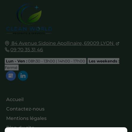
84 Avenue Sidoine Apollinaire,
69009
LYON
09 70 35 31 46
Lun - Ven :
08h30 - 13h00 | 14h00 - 17h00
Les weekends :
Fermé
Accueil
Contactez-nous
Mentions légales
Plan du site