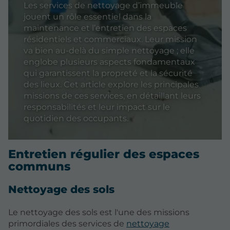
Les services de nettoyage d’immeuble
jouent un rôle essentiel dans la
maintenance et l’entretien des espaces
résidentiels et commerciaux. Leur mission
va bien au-delà du simple nettoyage ; elle
englobe plusieurs aspects fondamentaux
qui garantissent la propreté et la sécurité
des lieux. Cet article explore les principales
missions de ces services, en détaillant leurs
responsabilités et leur impact sur le
quotidien des occupants.
Entretien régulier des espaces
communs
Nettoyage des sols
Le nettoyage des sols est l'une des missions
primordiales des services de
nettoyage