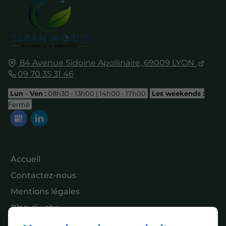
84 Avenue Sidoine Apollinaire,
69009
LYON
09 70 35 31 46
Lun - Ven :
08h30 - 13h00 | 14h00 - 17h00
Les weekends :
Fermé
Accueil
Contactez-nous
Mentions légales
Plan du site